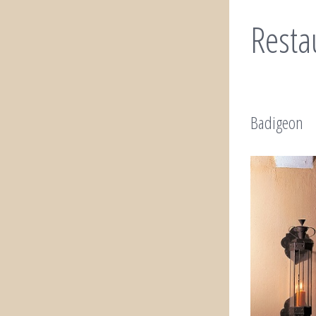
Restau
Badigeon