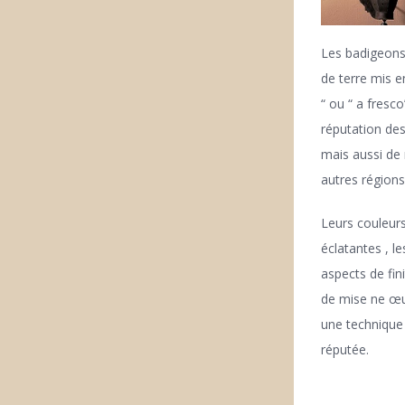
Les badigeons
de terre mis 
“ ou “ a fresco
réputation des
mais aussi d
autres régions
Leurs couleur
éclatantes , le
aspects de finit
de mise ne œu
une technique
réputée.