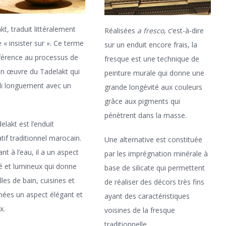
kt, traduit littéralement
Réalisées
a fresco
, c’est-à-dire
e « insister sur ». Ce terme
sur un enduit encore frais, la
éférence au processus de
fresque est une technique de
n œuvre du Tadelakt qui
peinture murale qui donne une
li longuement avec un
grande longévité aux couleurs
grâce aux pigments qui
pénètrent dans la masse.
elakt est l’enduit
tif traditionnel marocain.
Une alternative est constituée
nt à l’eau, il a un aspect
par les imprégnation minérale à
 et lumineux qui donne
base de silicate qui permettent
lles de bain, cuisines et
de réaliser des décors très fins
ées un aspect élégant et
ayant des caractéristiques
x.
voisines de la fresque
traditionnelle.