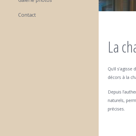
Contact
La ch
Qu’il s’agisse
décors à la ch
Depuis l’authe
naturels, perm
précises.