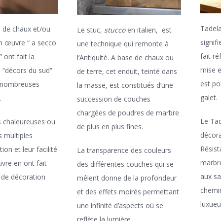
Tadela
 de chaux et/ou
Le stuc,
stucco
en italien, est
signifi
en œuvre “ a secco
une technique qui remonte à
fait r
” ont fait la
l’Antiquité. A base de chaux ou
mise e
 “décors du sud”
de terre, cet enduit, teinté dans
est po
e nombreuses
la masse, est constitués d’une
galet.
.
succession de couches
chargées de poudres de marbre
Le Tad
s chaleureuses ou
de plus en plus fines.
décora
s multiples
Résista
ion et leur facilité
La transparence des couleurs
marbré
vre en ont fait
des différentes couches qui se
aux sa
 de décoration
mêlent donne de la profondeur
chemin
et des effets moirés permettant
luxueu
une infinité d’aspects où se
reflète la lumière.